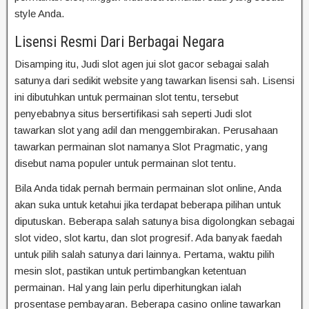
style Anda.
Lisensi Resmi Dari Berbagai Negara
Disamping itu, Judi slot agen jui slot gacor sebagai salah
satunya dari sedikit website yang tawarkan lisensi sah. Lisensi
ini dibutuhkan untuk permainan slot tentu, tersebut
penyebabnya situs bersertifikasi sah seperti Judi slot
tawarkan slot yang adil dan menggembirakan. Perusahaan
tawarkan permainan slot namanya Slot Pragmatic, yang
disebut nama populer untuk permainan slot tentu.
Bila Anda tidak pernah bermain permainan slot online, Anda
akan suka untuk ketahui jika terdapat beberapa pilihan untuk
diputuskan. Beberapa salah satunya bisa digolongkan sebagai
slot video, slot kartu, dan slot progresif. Ada banyak faedah
untuk pilih salah satunya dari lainnya. Pertama, waktu pilih
mesin slot, pastikan untuk pertimbangkan ketentuan
permainan. Hal yang lain perlu diperhitungkan ialah
prosentase pembayaran. Beberapa casino online tawarkan