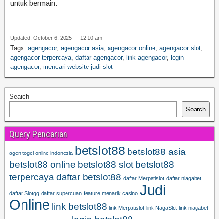
untuk bermain.
Updated: October 6, 2025 — 12:10 am
Tags:
agengacor
,
agengacor asia
,
agengacor online
,
agengacor slot
,
agengacor terpercaya
,
daftar agengacor
,
link agengacor
,
login
agengacor
,
mencari website judi slot
Search
Search
Query Pencarian
betslot88
betslot88 asia
agen togel online indonesia
betslot88 online
betslot88 slot
betslot88
terpercaya
daftar betslot88
daftar Merpatislot
daftar niagabet
Judi
daftar Slotgg
daftar supercuan
feature menarik casino
Online
link betslot88
link Merpatislot
link NagaSlot
link niagabet