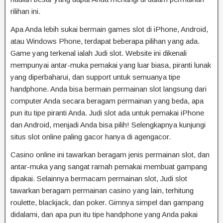
rilihan ini.
Apa Anda lebih sukai bermain games slot di iPhone, Android,
atau Windows Phone, terdapat beberapa pilihan yang ada.
Game yang terkenal ialah Judi slot. Website ini dikenali
mempunyai antar-muka pemakai yang luar biasa, piranti lunak
yang diperbaharui, dan support untuk semuanya tipe
handphone. Anda bisa bermain permainan slot langsung dari
computer Anda secara beragam permainan yang beda, apa
pun itu tipe piranti Anda. Judi slot ada untuk pemakai iPhone
dan Android, menjadi Anda bisa pilih! Selengkapnya kunjungi
situs slot online paling gacor hanya di agengacor.
Casino online ini tawarkan beragam jenis permainan slot, dan
antar-muka yang sangat ramah pemakai membuat gampang
dipakai. Selainnya bermacam permainan slot, Judi slot
tawarkan beragam permainan casino yang lain, terhitung
roulette, blackjack, dan poker. Gimnya simpel dan gampang
didalami, dan apa pun itu tipe handphone yang Anda pakai