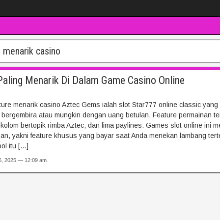
e menarik casino
Paling Menarik Di Dalam Game Casino Online
ure menarik casino Aztec Gems ialah slot Star777 online classic yang
 bergembira atau mungkin dengan uang betulan. Feature permainan te
 kolom bertopik rimba Aztec, dan lima paylines. Games slot online ini 
an, yakni feature khusus yang bayar saat Anda menekan lambang tert
l itu […]
6, 2025 — 12:09 am