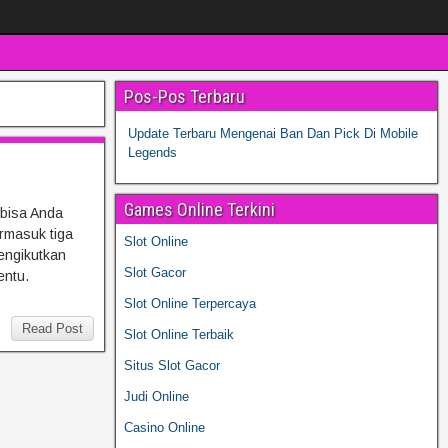
Pos-Pos Terbaru
Update Terbaru Mengenai Ban Dan Pick Di Mobile
Legends
Games Online Terkini
 bisa Anda
rmasuk tiga
Slot Online
mengikutkan
Slot Gacor
entu.
Slot Online Terpercaya
Read Post
Slot Online Terbaik
Situs Slot Gacor
Judi Online
Casino Online