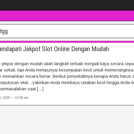
otgg
ndapati Jekpot Slot Online Dengan Mudah
 jekpot dengan mudah ialah langkah terbaik menjadi kaya secara cepat.
 sekali, tapi Anda mempunyai kesempatan kecil untuk memenanginya b
 memainkan secara benar. Berikut penyebabnya kenapa Anda harus s
eputusan vital. , yakinkan Anda membaca cetakan kecil hingga Anda t
permasalahan saat […]
6, 2025 — 12:08 am