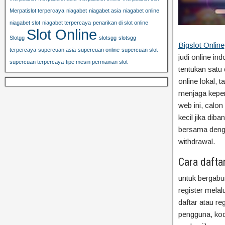
Merpatislot terpercaya
niagabet
niagabet asia
niagabet online
niagabet slot
niagabet terpercaya
penarikan di slot online
Slot Online
Slotgg
slotsgg
slotsgg
Bigslot Online
terpercaya
supercuan asia
supercuan online
supercuan slot
judi online i
supercuan terpercaya
tipe mesin permainan slot
tentukan satu 
online lokal,
menjaga keper
web ini, calon
kecil jika di
bersama denga
withdrawal.
Cara daftar
untuk bergabun
register melal
daftar atau re
pengguna, kode