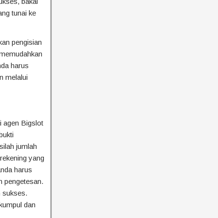
sukses, bakal
ng tunai ke
kan pengisian
an memudahkan
nda harus
n melalui
i agen Bigslot
bukti
isilah jumlah
 rekening yang
anda harus
an pengetesan.
h sukses.
rkumpul dan