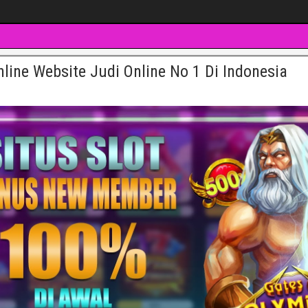
nline Website Judi Online No 1 Di Indonesia