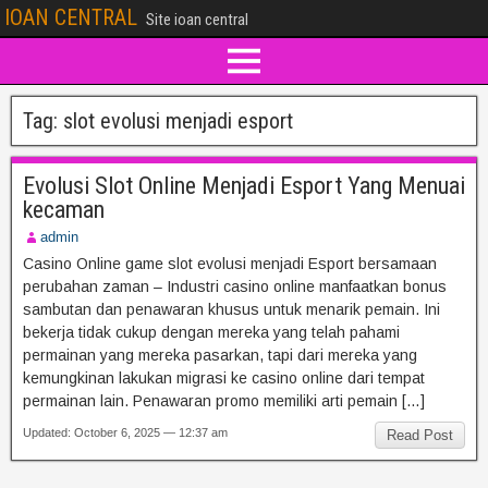
IOAN CENTRAL
Site ioan central
Tag:
slot evolusi menjadi esport
Evolusi Slot Online Menjadi Esport Yang Menuai
kecaman
admin
Casino Online game slot evolusi menjadi Esport bersamaan
perubahan zaman – Industri casino online manfaatkan bonus
sambutan dan penawaran khusus untuk menarik pemain. Ini
bekerja tidak cukup dengan mereka yang telah pahami
permainan yang mereka pasarkan, tapi dari mereka yang
kemungkinan lakukan migrasi ke casino online dari tempat
permainan lain. Penawaran promo memiliki arti pemain […]
Updated: October 6, 2025 — 12:37 am
Read Post