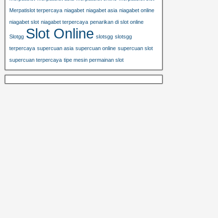
Merpatislot terpercaya
niagabet
niagabet asia
niagabet online
niagabet slot
niagabet terpercaya
penarikan di slot online
Slot Online
Slotgg
slotsgg
slotsgg
terpercaya
supercuan asia
supercuan online
supercuan slot
supercuan terpercaya
tipe mesin permainan slot