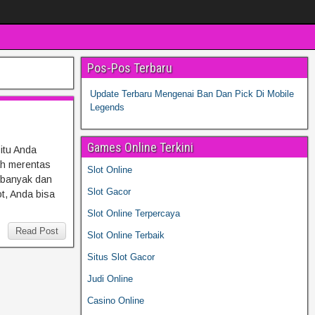
Pos-Pos Terbaru
Update Terbaru Mengenai Ban Dan Pick Di Mobile
Legends
Games Online Terkini
itu Anda
ah merentas
Slot Online
 banyak dan
Slot Gacor
t, Anda bisa
Slot Online Terpercaya
Read Post
Slot Online Terbaik
Situs Slot Gacor
Judi Online
Casino Online