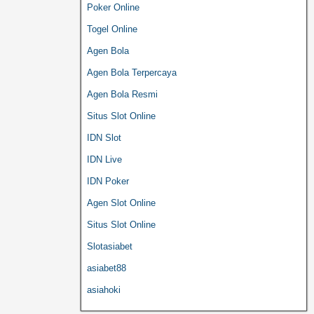
Poker Online
Togel Online
Agen Bola
Agen Bola Terpercaya
Agen Bola Resmi
Situs Slot Online
IDN Slot
IDN Live
IDN Poker
Agen Slot Online
Situs Slot Online
Slotasiabet
asiabet88
asiahoki