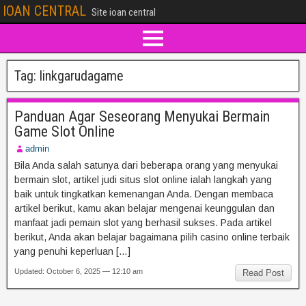
IOAN CENTRAL
Site ioan central
Tag:
linkgarudagame
Panduan Agar Seseorang Menyukai Bermain
Game Slot Online
admin
Bila Anda salah satunya dari beberapa orang yang menyukai
bermain slot, artikel judi situs slot online ialah langkah yang
baik untuk tingkatkan kemenangan Anda. Dengan membaca
artikel berikut, kamu akan belajar mengenai keunggulan dan
manfaat jadi pemain slot yang berhasil sukses. Pada artikel
berikut, Anda akan belajar bagaimana pilih casino online terbaik
yang penuhi keperluan […]
Updated: October 6, 2025 — 12:10 am
Read Post