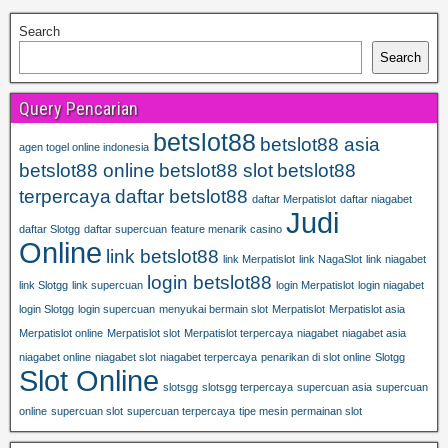
Search
Search
Query Pencarian
betslot88
betslot88 asia
agen togel online indonesia
betslot88 online
betslot88 slot
betslot88
terpercaya
daftar betslot88
daftar Merpatislot
daftar niagabet
Judi
daftar Slotgg
daftar supercuan
feature menarik casino
Online
link betslot88
link Merpatislot
link NagaSlot
link niagabet
login betslot88
link Slotgg
link supercuan
login Merpatislot
login niagabet
login Slotgg
login supercuan
menyukai bermain slot
Merpatislot
Merpatislot asia
Merpatislot online
Merpatislot slot
Merpatislot terpercaya
niagabet
niagabet asia
niagabet online
niagabet slot
niagabet terpercaya
penarikan di slot online
Slotgg
Slot Online
slotsgg
slotsgg terpercaya
supercuan asia
supercuan
online
supercuan slot
supercuan terpercaya
tipe mesin permainan slot