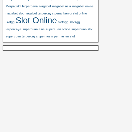
Merpatislot terpercaya
niagabet
niagabet asia
niagabet online
niagabet slot
niagabet terpercaya
penarikan di slot online
Slot Online
Slotgg
slotsgg
slotsgg
terpercaya
supercuan asia
supercuan online
supercuan slot
supercuan terpercaya
tipe mesin permainan slot