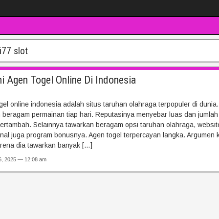
77 slot
i Agen Togel Online Di Indonesia
ogel online indonesia adalah situs taruhan olahraga terpopuler di dunia
 beragam permainan tiap hari. Reputasinya menyebar luas dan jumla
ertambah. Selainnya tawarkan beragam opsi taruhan olahraga, website
enal juga program bonusnya. Agen togel terpercayan langka. Argumen 
arena dia tawarkan banyak […]
6, 2025 — 12:08 am